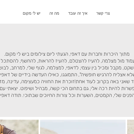
צרי קשר
איך זה עובד
מה זה
יש לי מקום
מתוך היכרות וחברות עם דאפי, הגעתי ליום צילומים ביש לי מקום.
וד מול מצלמה, להעיז להצטלם, להעיז להראות, להחשף, להסתכל על
קט, מקבל ומכיל בין עצמי, לדאפי, למצלמה, לגוף שלי, למרחב, לבושה
א אצליח להרגיש חופשיה", התמוגגו, כאילו העדשה בידיים של דאפי 
שאני באה בקרוב לעוד אחת!זוכרת את החוויה כמעצימה, עדינה, מז
פשרות להיות רכה אלי, גם בתחום הכי קשה, מבהיל ושיפוט. יצאתי ע
פנים שלי, הקמטים, השערות וכל צורות החיוכים שבתוכי. תודה דאפי!